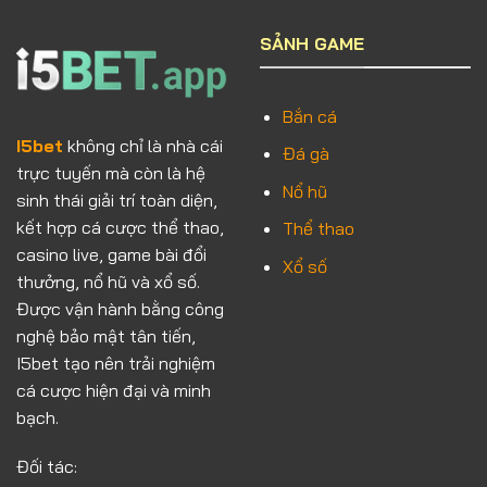
SimilarWeb, tháng 4/2025).
SẢNH GAME
Cổng game đổi thưởng I5bet uy
tín hàng đầu
Bắn cá
Về kho trò chơi, I5bet sở hữu hệ thống hơn
I5bet
không chỉ là nhà cái
2.000 game cá cược và giải trí, được cung
Đá gà
trực tuyến mà còn là hệ
cấp bởi hơn 25 nhà phát hành game hàng
Nổ hũ
sinh thái giải trí toàn diện,
đầu thế giới như Pragmatic Play, Evolution
kết hợp cá cược thể thao,
Thể thao
Gaming, Playtech, Microgaming, CQ9, JILI
casino live, game bài đổi
và Spadegaming. Trong đó:
Xổ số
thưởng, nổ hũ và xổ số.
Được vận hành bằng công
Casino trực tuyến: Hơn 450 bàn chơi live
nghệ bảo mật tân tiến,
casino với nhiều dealer chuyên nghiệp đến
I5bet tạo nên trải nghiệm
từ châu Á và châu Âu, chia thành các phân
cá cược hiện đại và minh
khu như Baccarat, Rồng Hổ, Roulette,
bạch.
Blackjack, Xóc Đĩa, Sicbo, Poker live.
Đối tác: